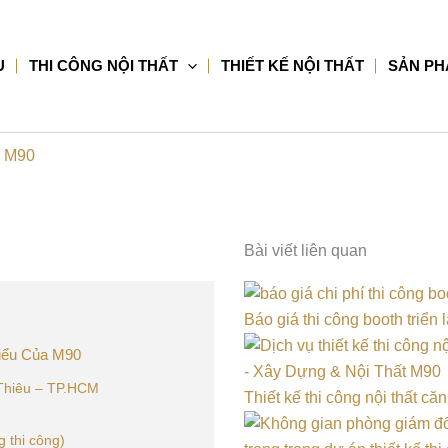
U
THI CÔNG NỘI THẤT
THIẾT KẾ NỘI THẤT
SẢN P
a M90
Bài viết liên quan
Báo giá thi công booth triển
Biểu Của M90
i Thiêu – TP.HCM
Thiết kế thi công nội thất că
 thi công)