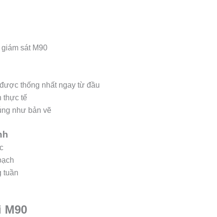
ũ giám sát M90
 được thống nhất ngay từ đầu
h thực tế
úng như bản vẽ
nh
c
bạch
g tuần
i M90