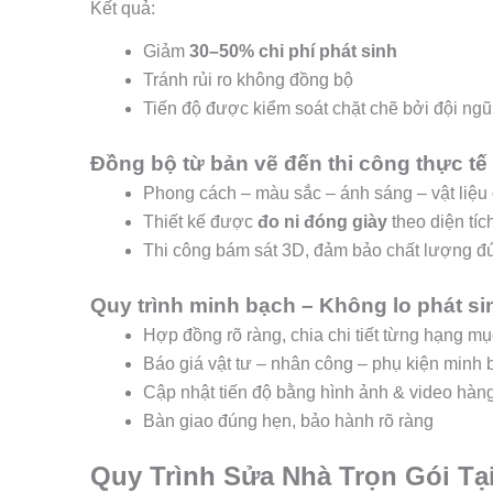
Kết quả:
Giảm
30–50% chi phí phát sinh
Tránh rủi ro không đồng bộ
Tiến độ được kiểm soát chặt chẽ bởi đội ng
Đồng bộ từ bản vẽ đến thi công thực tế
Phong cách – màu sắc – ánh sáng – vật liệu
Thiết kế được
đo ni đóng giày
theo diện tíc
Thi công bám sát 3D, đảm bảo chất lượng đ
Quy trình minh bạch – Không lo phát si
Hợp đồng rõ ràng, chia chi tiết từng hạng mụ
Báo giá vật tư – nhân công – phụ kiện minh 
Cập nhật tiến độ bằng hình ảnh & video hàn
Bàn giao đúng hẹn, bảo hành rõ ràng
Quy Trình Sửa Nhà Trọn Gói Tạ