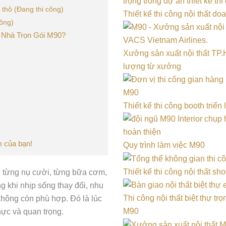
 thô (Đang thi công)
Thiết kế thi công nội thất d
công)
 Nhà Trọn Gói M90?
Xưởng sản xuất nội thất TP.H
lượng từ xưởng
Thiết kế thi công booth triể
m của bạn!
Quy trình làm việc M90
Thiết kế thi công nội thất s
ữ từng nụ cười, từng bữa cơm,
 khi nhịp sống thay đổi, nhu
Thi công nội thất biệt thự t
 không còn phù hợp. Đó là lúc
M90
hực và quan trọng.