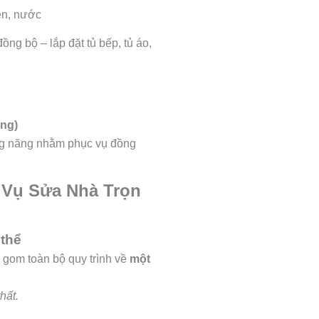
iện, nước
đồng bộ – lắp đặt tủ bếp, tủ áo,
ông)
công năng nhằm phục vụ đồng
 Vụ Sửa Nhà Trọn
 thể
0 gom toàn bộ quy trình về
một
hất.