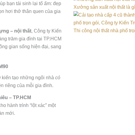
úp bạn tái sinh lại tổ ấm: đẹp
Xưởng sản xuất nội thất là 
ọn hơi thở thân quen của gia
Thi công nội thất nhà phố t
dựng – nội thất
, Công ty Kiến
ng trăm gia đình tại TP.HCM
ông gian sống hiện đại, sang
 M90
0 kiến tạo những ngôi nhà
có
n riêng của mỗi gia đình.
Thiêu – TP.HCM
o hành trình “lột xác” một
àn mới.