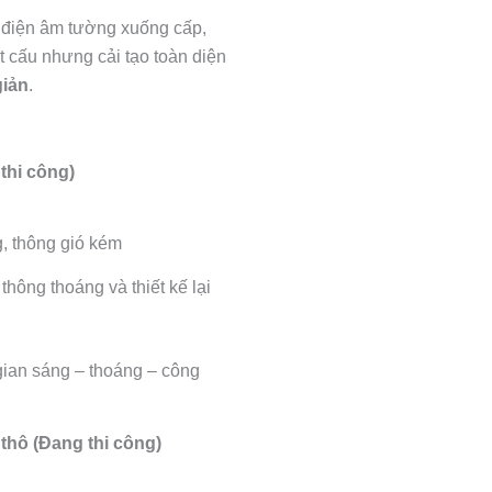
g điện âm tường xuống cấp,
t cấu nhưng cải tạo toàn diện
giản
.
thi công)
g, thông gió kém
thông thoáng và thiết kế lại
gian sáng – thoáng – công
 thô (Đang thi công)