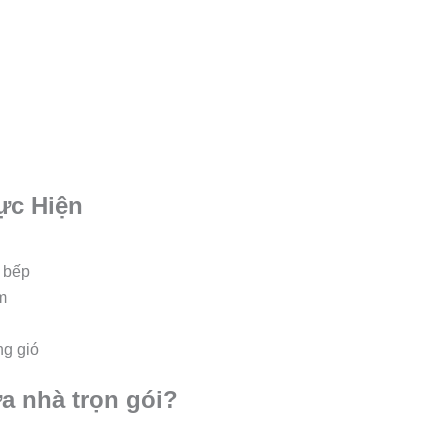
ực Hiện
 bếp
m
ng gió
a nhà trọn gói?