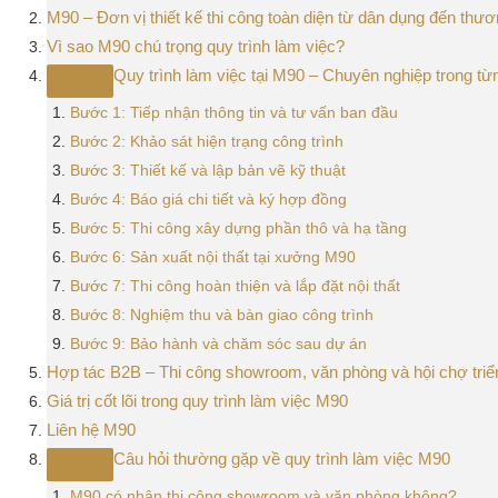
M90 – Đơn vị thiết kế thi công toàn diện từ dân dụng đến thư
Vì sao M90 chú trọng quy trình làm việc?
Quy trình làm việc tại M90 – Chuyên nghiệp trong t
Bước 1: Tiếp nhận thông tin và tư vấn ban đầu
Bước 2: Khảo sát hiện trạng công trình
Bước 3: Thiết kế và lập bản vẽ kỹ thuật
Bước 4: Báo giá chi tiết và ký hợp đồng
Bước 5: Thi công xây dựng phần thô và hạ tầng
Bước 6: Sản xuất nội thất tại xưởng M90
Bước 7: Thi công hoàn thiện và lắp đặt nội thất
Bước 8: Nghiệm thu và bàn giao công trình
Bước 9: Bảo hành và chăm sóc sau dự án
Hợp tác B2B – Thi công showroom, văn phòng và hội chợ triể
Giá trị cốt lõi trong quy trình làm việc M90
Liên hệ M90
Câu hỏi thường gặp về quy trình làm việc M90
M90 có nhận thi công showroom và văn phòng không?