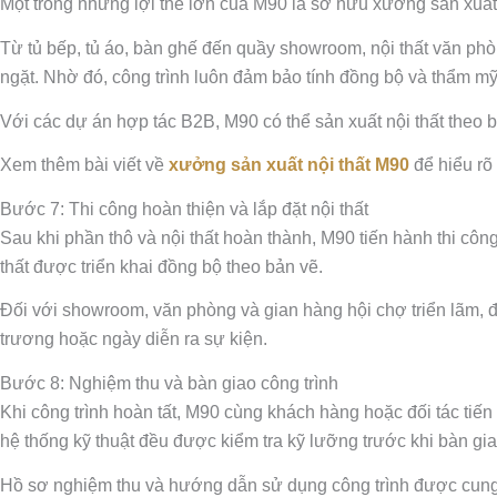
Một trong những lợi thế lớn của M90 là sở hữu xưởng sản xuất n
Từ tủ bếp, tủ áo, bàn ghế đến quầy showroom, nội thất văn phò
ngặt. Nhờ đó, công trình luôn đảm bảo tính đồng bộ và thẩm mỹ
Với các dự án hợp tác B2B, M90 có thể sản xuất nội thất theo bả
Xem thêm bài viết về
xưởng sản xuất nội thất M90
để hiểu rõ
Bước 7: Thi công hoàn thiện và lắp đặt nội thất
Sau khi phần thô và nội thất hoàn thành, M90 tiến hành thi côn
thất được triển khai đồng bộ theo bản vẽ.
Đối với showroom, văn phòng và gian hàng hội chợ triển lãm, đ
trương hoặc ngày diễn ra sự kiện.
Bước 8: Nghiệm thu và bàn giao công trình
Khi công trình hoàn tất, M90 cùng khách hàng hoặc đối tác tiến
hệ thống kỹ thuật đều được kiểm tra kỹ lưỡng trước khi bàn gia
Hồ sơ nghiệm thu và hướng dẫn sử dụng công trình được cung 