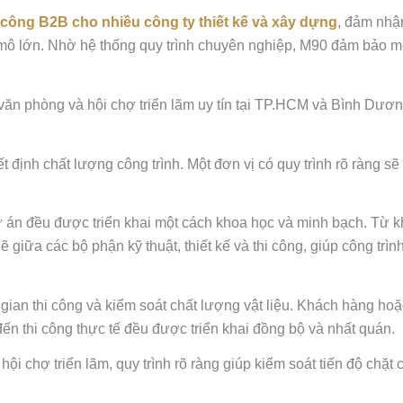
i công B2B cho nhiều công ty thiết kế và xây dựng
, đảm nhận
mô lớn. Nhờ hệ thống quy trình chuyên nghiệp, M90 đảm bảo mọ
văn phòng và hội chợ triển lãm uy tín tại TP.HCM và Bình Dươn
ết định chất lượng công trình. Một đơn vị có quy trình rõ ràng s
.
n đều được triển khai một cách khoa học và minh bạch. Từ khâu
giữa các bộ phận kỹ thuật, thiết kế và thi công, giúp công trìn
gian thi công và kiểm soát chất lượng vật liệu. Khách hàng hoặ
t đến thi công thực tế đều được triển khai đồng bộ và nhất quán.
ội chợ triển lãm, quy trình rõ ràng giúp kiểm soát tiến độ chặt