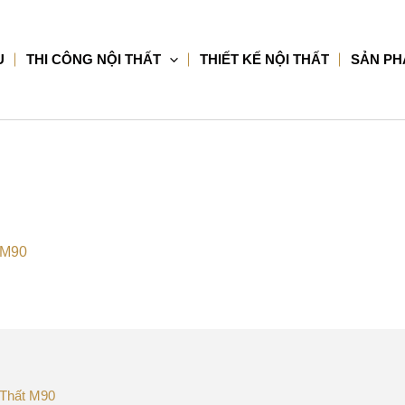
U
THI CÔNG NỘI THẤT
THIẾT KẾ NỘI THẤT
SẢN P
c M90
 Thất M90