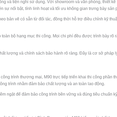
sống và tiện nghi sử dụng. Với showroom và văn phòng, thiết kế
n sự nổi bật, tính linh hoạt và tối ưu không gian trưng bày sản
eo bản vẽ có sẵn từ đối tác, đồng thời hỗ trợ điều chỉnh kỹ thuậ
cho toàn bộ hạng mục thi công. Mọi chi phí đều được trình bày r
hất lượng và chính sách bảo hành rõ ràng. Đây là cơ sở pháp l
ông trình thương mại, M90 trực tiếp triển khai thi công phần 
công trình nhằm đảm bảo chất lượng và an toàn lao động.
hiêm ngặt để đảm bảo công trình bền vững và đúng tiêu chuẩn kỹ