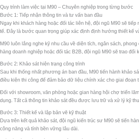
Quy trình làm việc tại M90 – Chuyên nghiệp trong từng bước
Bước 1: Tiếp nhận thông tin và tư vấn ban đầu
Ngay khi khách hàng hoặc đối tác liên hệ, đội ngũ M90 sẽ tiếp n
tế. Đây là bước quan trọng giúp xác định định hướng thiết kế 
M90 luôn lắng nghe kỹ nhu cầu về diện tích, ngân sách, phong cá
hàng doanh nghiệp hoặc đối tác B2B, đội ngũ M90 sẽ trao đổi kỹ 
Bước 2: Khảo sát hiện trạng công trình
Sau khi thống nhất phương án ban đầu, M90 tiến hành khảo sát t
điều kiện thi công để đảm bảo dữ liệu chính xác cho giai đoạn t
Đối với showroom, văn phòng hoặc gian hàng hội chợ triển lãm,
dụng. Tất cả thông tin khảo sát đều được lưu trữ và xử lý kỹ th
Bước 3: Thiết kế và lập bản vẽ kỹ thuật
Dựa trên kết quả khảo sát, đội ngũ kiến trúc sư M90 sẽ tiến hàn
công năng và tính bền vững lâu dài.