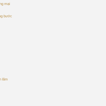
ơng mại
ừng bước
n lãm