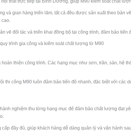
ội thất trực tiếp tại Bình Dương, giúp M90 kiểm soát chất lượn
ng và gian hàng triển lãm, tất cả đều được sản xuất theo bản v
 cao.
n vẽ đối tác và triển khai đồng bộ tại công trình, đảm bảo tiến
 quy trình gia công và kiểm soát chất lượng từ M90
g hoàn thiện công trình. Các hạng mục như sơn, trần, sàn, hệ th
ội thi công M90 luôn đảm bảo tiến độ nhanh, đặc biệt với các 
 hành nghiệm thu từng hạng mục để đảm bảo chất lượng đạt yêu c
o.
cấp đầy đủ, giúp khách hàng dễ dàng quản lý và vận hành sau