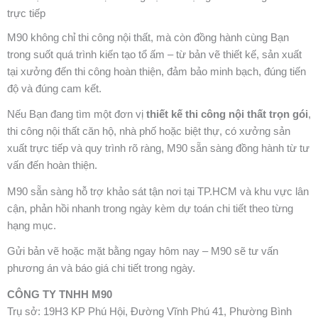
trực tiếp
M90 không chỉ thi công nội thất, mà còn đồng hành cùng Bạn
trong suốt quá trình kiến tạo tổ ấm – từ bản vẽ thiết kế, sản xuất
tại xưởng đến thi công hoàn thiện, đảm bảo minh bạch, đúng tiến
độ và đúng cam kết.
Nếu Bạn đang tìm một đơn vị
thiết kế thi công nội thất trọn gói
,
thi công nội thất căn hộ, nhà phố hoặc biệt thự, có xưởng sản
xuất trực tiếp và quy trình rõ ràng, M90 sẵn sàng đồng hành từ tư
vấn đến hoàn thiện.
M90 sẵn sàng hỗ trợ khảo sát tận nơi tại TP.HCM và khu vực lân
cận, phản hồi nhanh trong ngày kèm dự toán chi tiết theo từng
hạng mục.
Gửi bản vẽ hoặc mặt bằng ngay hôm nay – M90 sẽ tư vấn
phương án và báo giá chi tiết trong ngày.
CÔNG TY TNHH M90
Trụ sở: 19H3 KP Phú Hội, Đường Vĩnh Phú 41, Phường Bình