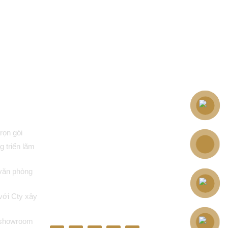
M90 INTERIOR & BUILD
trọn gói
g triển lãm
t văn phòng
 với Cty xây
t showroom