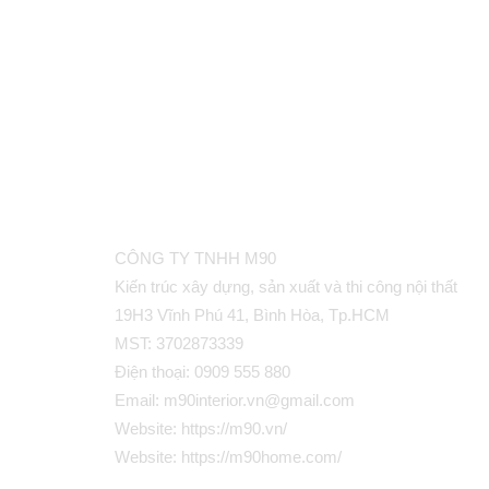
CÔNG TY TNHH M90
Kiến trúc xây dựng, sản xuất và thi công nội thất
19H3 Vĩnh Phú 41, Bình Hòa, Tp.HCM
MST: 3702873339
Điện thoại:
0909 555 880
Email:
m90interior.vn@gmail.com
Website:
https://m90.vn/
Website: https://m90home.com/