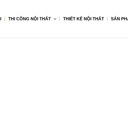
U
THI CÔNG NỘI THẤT
THIẾT KẾ NỘI THẤT
SẢN P