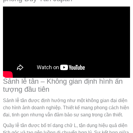
Sảnh lễ tân – Không gian định hình ấn
tượng đầu tiên
Sảnh lễ tân được định hướng như một không gian đại diện
cho hình ảnh doanh nghiệp. Thiết kế mang phong cách hiện
đại, tinh gọn nhưng vẫn đảm bảo sự sang trọng cần thiết.
Quầy lễ tân được bố trí dạng chữ L, tận dụng hiệu quả diện
tích góc và tạo nên luồng di chuyển hợp lý. Sự kết hợp giữa