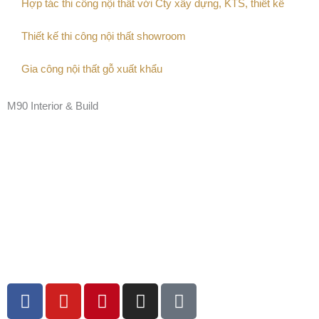
Hợp tác thi công nội thất với Cty xây dựng, KTS, thiết kế
Thiết kế thi công nội thất showroom
Gia công nội thất gỗ xuất khẩu
M90 Interior & Build
F
Y
P
I
T
a
o
i
n
i