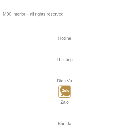
c
u
n
s
k
e
t
t
t
t
M90 Interior – all rights reserved
b
u
e
a
o
o
b
r
g
k
o
e
e
r
k
s
a
Hotline
t
m
Thi công
Dịch Vụ
Zalo
Bản đồ