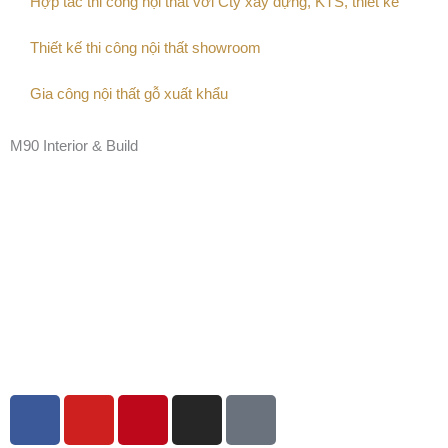
Hợp tác thi công nội thất với Cty xây dựng, KTS, thiết kế
Thiết kế thi công nội thất showroom
Gia công nội thất gỗ xuất khẩu
M90 Interior & Build
F
Y
P
I
T
a
o
i
n
i