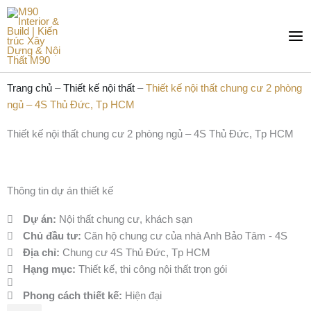
Nhảy
Mai
tới
Me
nội
dung
Trang chủ
–
Thiết kế nội thất
–
Thiết kế nội thất chung cư 2 phòng
ngủ – 4S Thủ Đức, Tp HCM
Thiết kế nội thất chung cư 2 phòng ngủ – 4S Thủ Đức, Tp HCM
Thông tin dự án thiết kế
Dự án:
Nội thất chung cư, khách sạn
Chủ đầu tư:
Căn hộ chung cư của nhà Anh Bảo Tâm - 4S
Địa chỉ:
Chung cư 4S Thủ Đức, Tp HCM
Hạng mục:
Thiết kế, thi công nội thất trọn gói
Phong cách thiết kế:
Hiện đại